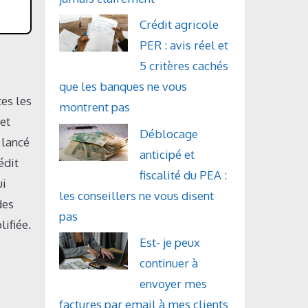
Crédit agricole
PER : avis réel et
5 critères cachés
que les banques ne vous
es les
montrent pas
et
Déblocage
 lancé
anticipé et
édit
fiscalité du PEA :
ui
les conseillers ne vous disent
des
pas
ifiée.
Est- je peux
continuer à
envoyer mes
factures par email à mes clients