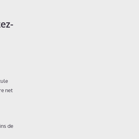
ez-
cule
re net
ins de