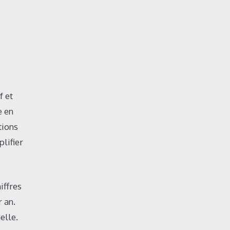
f et
e en
tions
lifier
iffres
 an.
elle.