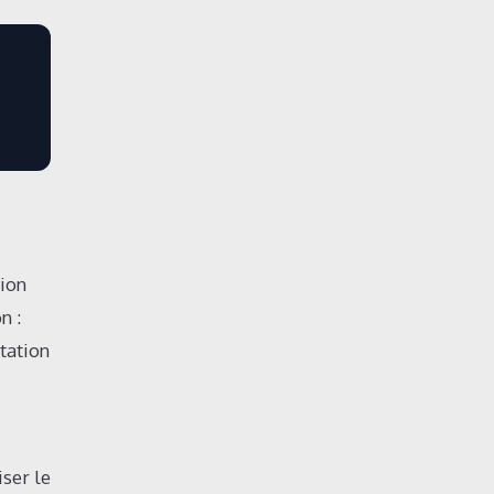
tion
n :
tation
iser le