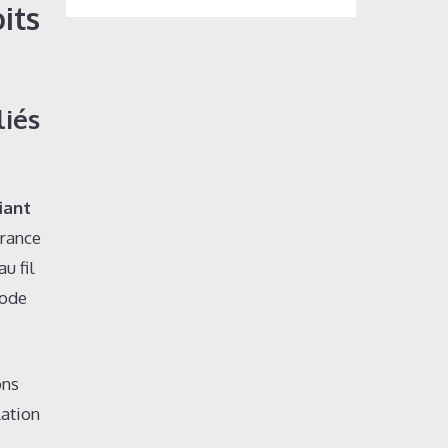
its
liés
fiant
urance
u fil
iode
ons
lation