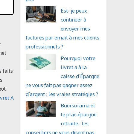
Est- je peux
continuer à
envoyer mes
factures par email à mes clients
r
professionnels ?
nel
Pourquoi votre
livret a à la
 faits
caisse d’Épargne
es
ne vous fait pas gagner assez
eut
d’argent : les vraies stratégies ?
vret A
Boursorama et
le plan épargne
retraite : les
conseillers ne vous disent pas